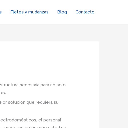
s
Fletes y mudanzas
Blog
Contacto
estructura necesaria para no solo
reo.
jor solución que requiera su
lectrodomésticos, el personal
ías necesarias para que usted se