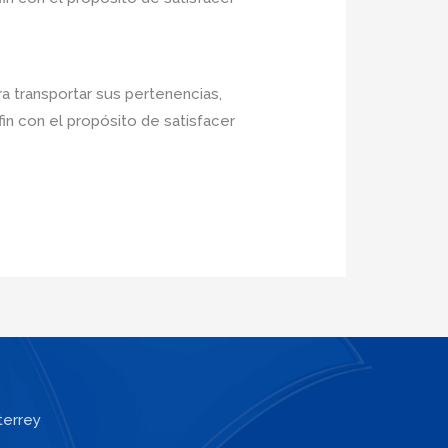
a transportar sus pertenencias,
in con el propósito de satisfacer
terrey