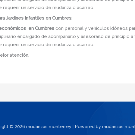
e requerir un servicio de mudanza o acarreo.
a Jardines Infantiles en Cumbres:
s económicos
en
Cumbres
con personal y vehículos idóneos par
linario encargado de acompañarlo y asesorarlo de principio a f
e requerir un servicio de mudanza o acarreo.
ejor atención.
ight © 2026 mudanzas monterrey | Powered by mudanzas mon