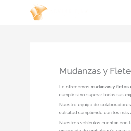
Ir
al
contenido
Mudanzas y Flet
Le ofrecemos
mudanzas y fletes
cumplir si no superar todas sus ex
Nuestro equipo de colaboradores e
solicitud cumpliendo con los más a
Nuestros vehículos cuentan con to
encargado de embalar y/o empacar