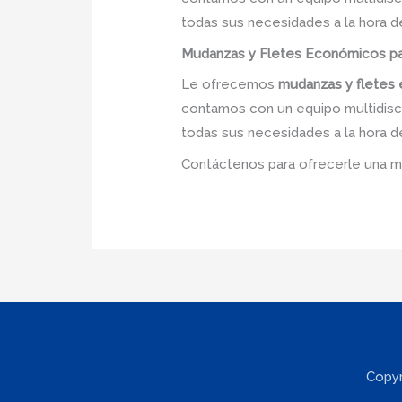
todas sus necesidades a la hora d
Mudanzas y Fletes Económicos par
Le ofrecemos
mudanzas y flete
contamos con un equipo multidiscip
todas sus necesidades a la hora d
Contáctenos para ofrecerle una m
Copyr