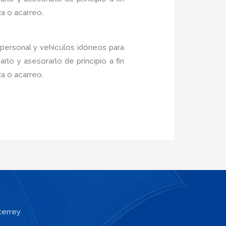
a o acarreo.
personal y vehículos idóneos para
lo y asesorarlo de principio a fin
a o acarreo.
terrey