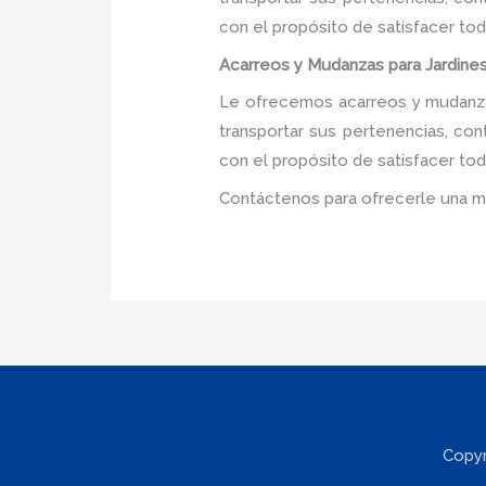
con el propósito de satisfacer tod
Acarreos y Mudanzas para Jardines
Le ofrecemos acarreos y mudanzas
transportar sus pertenencias, con
con el propósito de satisfacer tod
Contáctenos para ofrecerle una m
Copyr