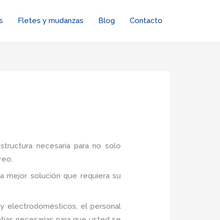
s
Fletes y mudanzas
Blog
Contacto
structura necesaria para no solo
reo.
a mejor solución que requiera su
y electrodomésticos, el personal
tías necesarias para que usted se