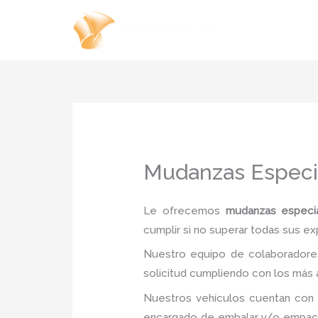
Ir
al
contenido
Mudanzas Especi
Le ofrecemos
mudanzas especia
cumplir si no superar todas sus ex
Nuestro equipo de colaboradores
solicitud cumpliendo con los más a
Nuestros vehículos cuentan con 
encargado de embalar y/o empacar