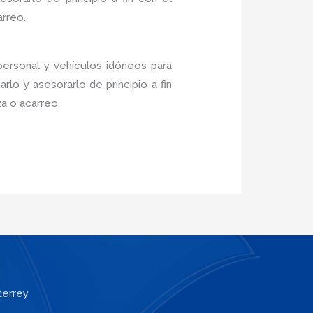
arreo.
personal y vehículos idóneos para
lo y asesorarlo de principio a fin
a o acarreo.
terrey