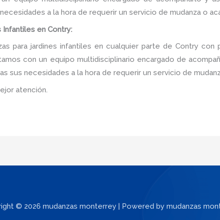
 necesidades a la hora de requerir un servicio de mudanza o ac
Infantiles en Contry:
 para jardines infantiles en cualquier parte de Contry con 
tamos con un equipo multidisciplinario encargado de acompañar
as sus necesidades a la hora de requerir un servicio de mudanz
ejor atención.
ight © 2026 mudanzas monterrey | Powered by mudanzas mon