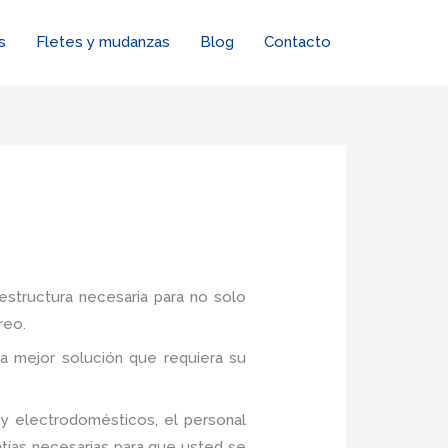
s
Fletes y mudanzas
Blog
Contacto
estructura necesaria para no solo
reo.
a mejor solución que requiera su
y electrodomésticos, el personal
tías necesarias para que usted se