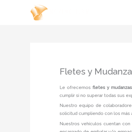
Ir
al
contenido
Fletes y Mudanz
Le ofrecemos
fletes y mudanzas
cumplir si no superar todas sus ex
Nuestro equipo de colaboradores
solicitud cumpliendo con los más a
Nuestros vehículos cuentan con 
encargado de embalar y/o empacar