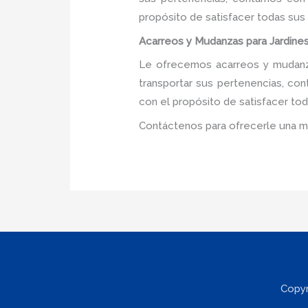
propósito de satisfacer todas sus
Acarreos y Mudanzas para Jardines 
Le ofrecemos acarreos y mudanzas
transportar sus pertenencias, con
con el propósito de satisfacer tod
Contáctenos para ofrecerle una m
Copyr