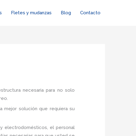
s
Fletes y mudanzas
Blog
Contacto
estructura necesaria para no solo
reo.
a mejor solución que requiera su
y electrodomésticos, el personal
tías necesarias para que usted se