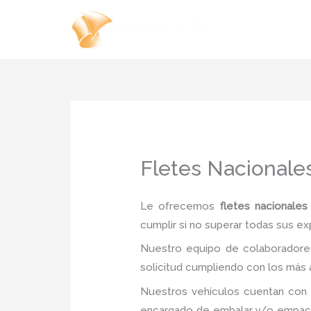
Ir
al
contenido
Fletes Nacionale
Le ofrecemos
fletes nacionales
cumplir si no superar todas sus ex
Nuestro equipo de colaboradores
solicitud cumpliendo con los más a
Nuestros vehículos cuentan con 
encargado de embalar y/o empacar