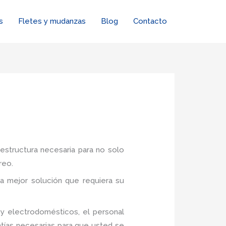
s
Fletes y mudanzas
Blog
Contacto
aestructura necesaria para no solo
reo.
a mejor solución que requiera su
y electrodomésticos, el personal
tías necesarias para que usted se