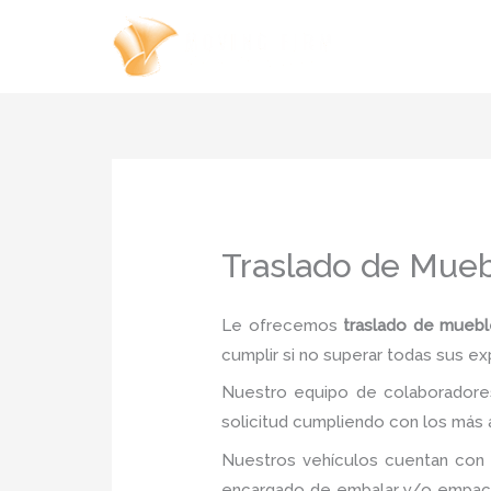
Ir
al
contenido
Traslado de Mueb
Le ofrecemos
traslado de mueble
cumplir si no superar todas sus ex
Nuestro equipo de colaboradores
solicitud cumpliendo con los más a
Nuestros vehículos cuentan con 
encargado de embalar y/o empacar