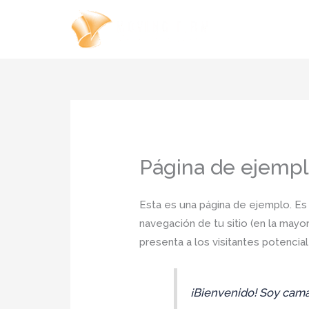
Ir
al
contenido
Página de ejemp
Esta es una página de ejemplo. Es
navegación de tu sitio (en la may
presenta a los visitantes potenciale
¡Bienvenido! Soy camar