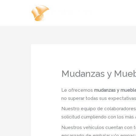
Ir
al
contenido
Mudanzas y Mueb
Le ofrecemos
mudanzas y mueble
no superar todas sus expectativas 
Nuestro equipo de colaboradores e
solicitud cumpliendo con los más a
Nuestros vehículos cuentan con to
encargado de embalar y/o empacar