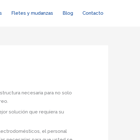
s
Fletes y mudanzas
Blog
Contacto
estructura necesaria para no solo
reo.
jor solución que requiera su
lectrodomésticos, el personal
ías necesarias para que usted se