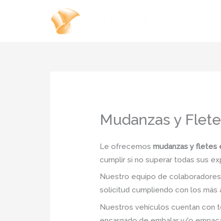
Ir
al
contenido
Mudanzas y Flet
Le ofrecemos
mudanzas y fletes
cumplir si no superar todas sus ex
Nuestro equipo de colaboradores e
solicitud cumpliendo con los más a
Nuestros vehículos cuentan con to
encargado de embalar y/o empacar