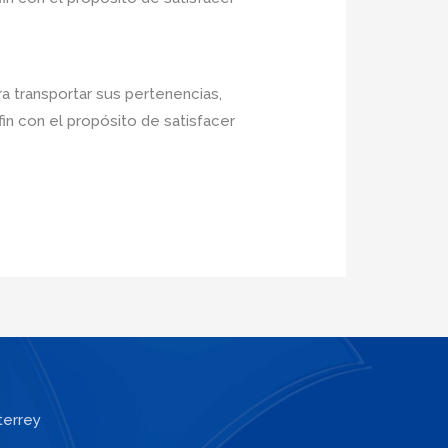
a transportar sus pertenencias,
in con el propósito de satisfacer
terrey