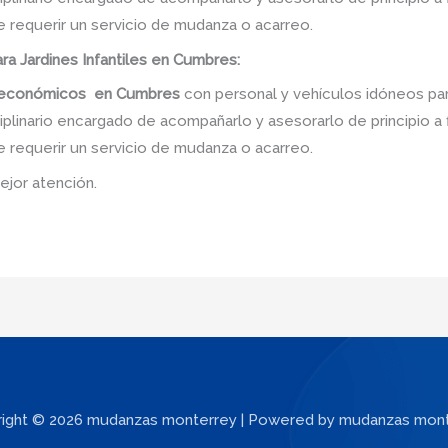
e requerir un servicio de mudanza o acarreo.
a Jardines Infantiles en Cumbres:
s económicos
en
Cumbres
con personal y vehículos idóneos par
linario encargado de acompañarlo y asesorarlo de principio a f
e requerir un servicio de mudanza o acarreo.
ejor atención.
ight © 2026 mudanzas monterrey | Powered by mudanzas mon