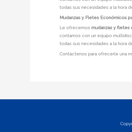
todas sus necesidades a la hora d
Mudanzas y Fletes Económicos par
Le ofrecemos
mudanzas y flete
contamos con un equipo multidiscip
todas sus necesidades a la hora d
Contáctenos para ofrecerle una m
Copyr