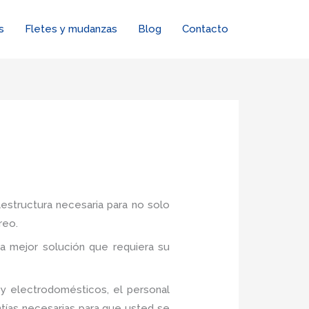
s
Fletes y mudanzas
Blog
Contacto
aestructura necesaria para no solo
reo.
a mejor solución que requiera su
y electrodomésticos, el personal
tías necesarias para que usted se