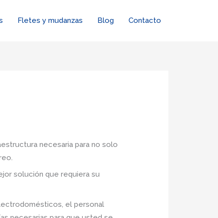
s
Fletes y mudanzas
Blog
Contacto
aestructura necesaria para no solo
reo.
jor solución que requiera su
lectrodomésticos, el personal
ías necesarias para que usted se