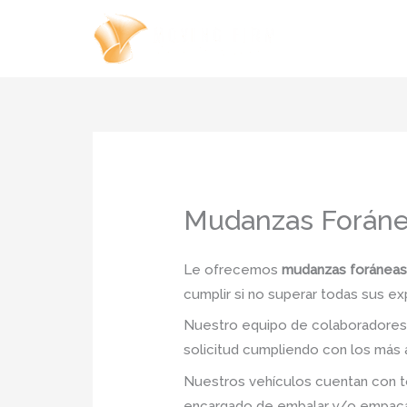
Ir
al
contenido
Mudanzas Foráne
Le ofrecemos
mudanzas foráneas 
cumplir si no superar todas sus ex
Nuestro equipo de colaboradores e
solicitud cumpliendo con los más a
Nuestros vehículos cuentan con to
encargado de embalar y/o empacar