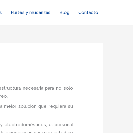
s
Fletes y mudanzas
Blog
Contacto
estructura necesaria para no solo
reo.
a mejor solución que requiera su
y electrodomésticos, el personal
tías necesarias para que usted se