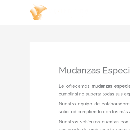
Ir
al
contenido
Mudanzas Especia
Le ofrecemos
mudanzas especial
cumplir si no superar todas sus ex
Nuestro equipo de colaboradores
solicitud cumpliendo con los más a
Nuestros vehículos cuentan con 
encargado de embalar y/o empacar