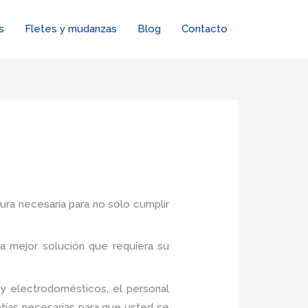
s
Fletes y mudanzas
Blog
Contacto
tura necesaria para no solo cumplir
a mejor solución que requiera su
y electrodomésticos, el personal
tías necesarias para que usted se