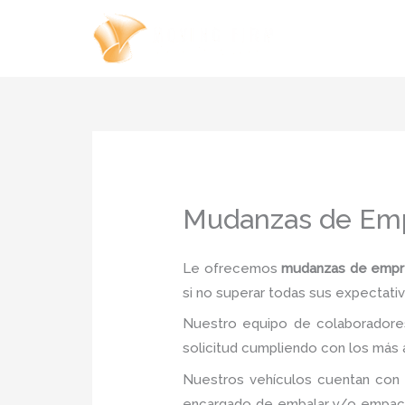
Ir
al
contenido
Mudanzas de Emp
Le ofrecemos
mudanzas de empre
si no superar todas sus expectativ
Nuestro equipo de colaboradores
solicitud cumpliendo con los más a
Nuestros vehículos cuentan con 
encargado de embalar y/o empacar