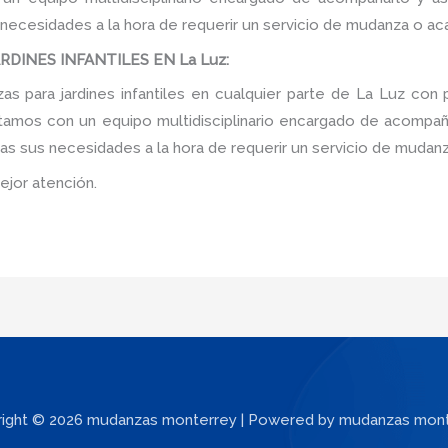
 necesidades a la hora de requerir un servicio de mudanza o ac
DINES INFANTILES EN La Luz:
 para jardines infantiles en cualquier parte de La Luz con 
tamos con un equipo multidisciplinario encargado de acompañar
as sus necesidades a la hora de requerir un servicio de mudanz
ejor atención.
ight © 2026 mudanzas monterrey | Powered by mudanzas mon