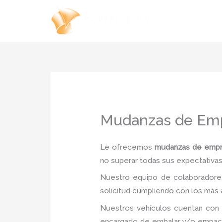
Ir
al
contenido
Mudanzas de Emp
Le ofrecemos
mudanzas de empr
no superar todas sus expectativas 
Nuestro equipo de colaboradores
solicitud cumpliendo con los más a
Nuestros vehículos cuentan con 
encargado de embalar y/o empacar