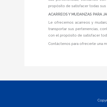
propósito de satisfacer todas sus
ACARREOS Y MUDANZAS PARA JAR
Le ofrecemos acarreos y mudanzas
transportar sus pertenencias, con
con el propósito de satisfacer tod
Contáctenos para ofrecerle una m
Copyr