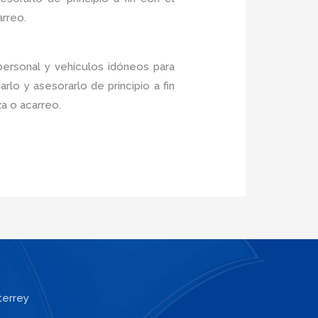
arreo.
personal y vehículos idóneos para
lo y asesorarlo de principio a fin
a o acarreo.
terrey