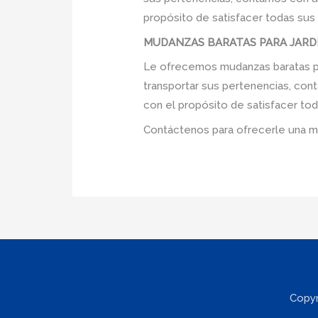
propósito de satisfacer todas sus
MUDANZAS BARATAS PARA JARDIN
Le ofrecemos mudanzas baratas par
transportar sus pertenencias, cont
con el propósito de satisfacer tod
Contáctenos para ofrecerle una m
Copyr