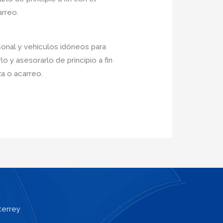
arreo.
sonal y vehículos idóneos para
 y asesorarlo de principio a fin
a o acarreo.
terrey