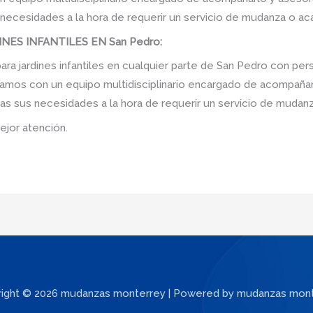
 necesidades a la hora de requerir un servicio de mudanza o ac
ES INFANTILES EN San Pedro:
a jardines infantiles en cualquier parte de San Pedro con per
amos con un equipo multidisciplinario encargado de acompañarlo
as sus necesidades a la hora de requerir un servicio de mudanz
ejor atención.
ight © 2026 mudanzas monterrey | Powered by mudanzas mon