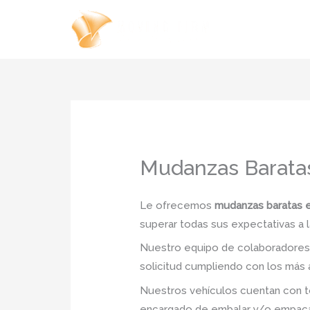
Ir
al
contenido
Mudanzas Barata
Le ofrecemos
mudanzas baratas 
superar todas sus expectativas a l
Nuestro equipo de colaboradores e
solicitud cumpliendo con los más a
Nuestros vehículos cuentan con to
encargado de embalar y/o empacar