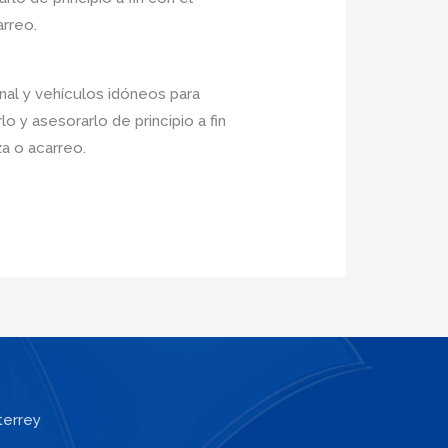
arreo.
nal y vehículos idóneos para
 y asesorarlo de principio a fin
a o acarreo.
terrey