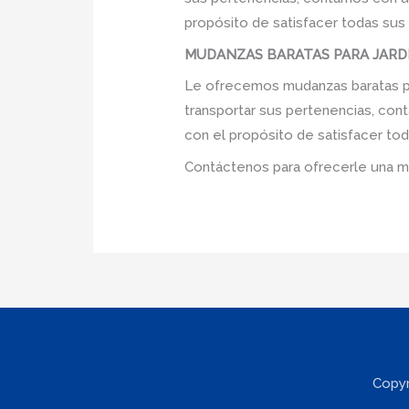
propósito de satisfacer todas sus
MUDANZAS BARATAS PARA JARDIN
Le ofrecemos mudanzas baratas par
transportar sus pertenencias, cont
con el propósito de satisfacer tod
Contáctenos para ofrecerle una m
Copyr