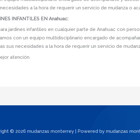
 necesidades a la hora de requerir un servicio de mudanza o ac
ES INFANTILES EN Anahuac:
a jardines infantiles en cualquier parte de Anahuac con perso
amos con un equipo multidisciplinario encargado de acompañarlo
as sus necesidades a la hora de requerir un servicio de mudanz
ejor atención.
ight © 2026 mudanzas monterrey | Powered by mudanzas mon