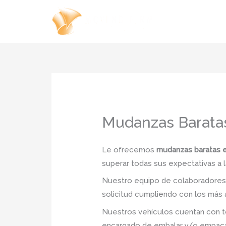
Ir
al
contenido
Mudanzas Barata
Le ofrecemos
mudanzas baratas 
superar todas sus expectativas a l
Nuestro equipo de colaboradores e
solicitud cumpliendo con los más a
Nuestros vehículos cuentan con to
encargado de embalar y/o empacar