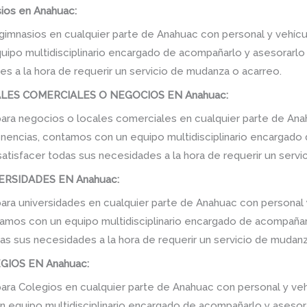
os en Anahuac:
imnasios en cualquier parte de Anahuac con personal y vehícu
po multidisciplinario encargado de acompañarlo y asesorarlo de
s a la hora de requerir un servicio de mudanza o acarreo.
ES COMERCIALES O NEGOCIOS EN Anahuac:
ra negocios o locales comerciales en cualquier parte de Ana
enencias, contamos con un equipo multidisciplinario encargado
e satisfacer todas sus necesidades a la hora de requerir un serv
RSIDADES EN Anahuac:
ra universidades en cualquier parte de Anahuac con personal 
amos con un equipo multidisciplinario encargado de acompañarlo
as sus necesidades a la hora de requerir un servicio de mudanz
IOS EN Anahuac:
ra Colegios en cualquier parte de Anahuac con personal y veh
equipo multidisciplinario encargado de acompañarlo y asesorarl