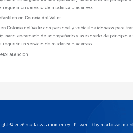
e requerir un servicio de mudanza o acarreo.
fantiles en Colonia del Valle:
 en
Colonia del Valle
con personal y vehículos idóneos para tra
linario encargado de acompañarlo y asesorarlo de principio a f
e requerir un servicio de mudanza o acarreo.
ejor atención.
ight © 2026 mudanzas monterrey | Powered by mudanzas mon