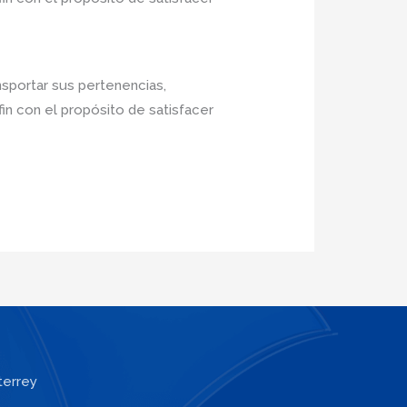
nsportar sus pertenencias,
in con el propósito de satisfacer
terrey