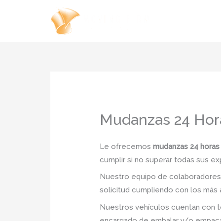
Ir
al
contenido
Mudanzas 24 Hora
Le ofrecemos
mudanzas 24 horas e
cumplir si no superar todas sus ex
Nuestro equipo de colaboradores e
solicitud cumpliendo con los más a
Nuestros vehículos cuentan con to
encargado de embalar y/o empacar