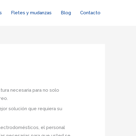
s
Fletes y mudanzas
Blog
Contacto
ctura necesaria para no solo
reo.
jor solución que requiera su
lectrodomésticos, el personal
ías necesarias para que usted se