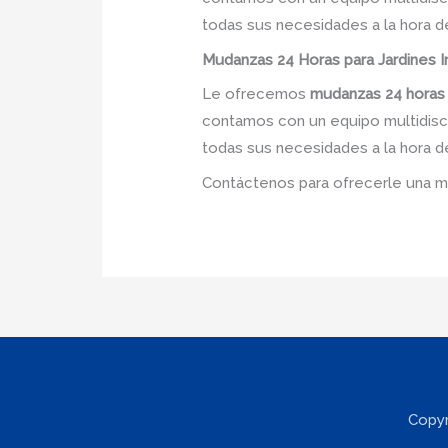
todas sus necesidades a la hora d
Mudanzas 24 Horas para Jardines In
Le ofrecemos
mudanzas 24 horas
contamos con un equipo multidiscip
todas sus necesidades a la hora d
Contáctenos para ofrecerle una m
Copyr