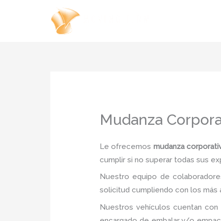
Ir
al
contenido
Mudanza Corporat
Le ofrecemos
mudanza corporativ
cumplir si no superar todas sus ex
Nuestro equipo de colaboradores
solicitud cumpliendo con los más a
Nuestros vehículos cuentan con 
encargado de embalar y/o empacar