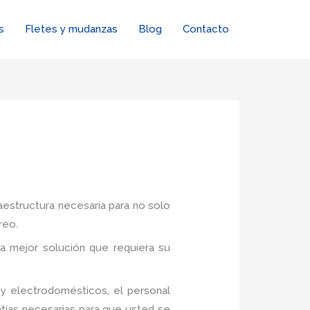
s
Fletes y mudanzas
Blog
Contacto
raestructura necesaria para no solo
reo.
a mejor solución que requiera su
y electrodomésticos, el personal
tías necesarias para que usted se