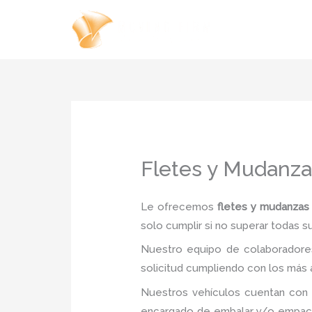
Ir
al
contenido
Fletes y Mudanza
Le ofrecemos
fletes y mudanzas
solo cumplir si no superar todas s
Nuestro equipo de colaboradores
solicitud cumpliendo con los más a
Nuestros vehículos cuentan con 
encargado de embalar y/o empacar