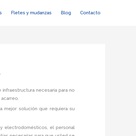
s
Fletes y mudanzas
Blog
Contacto
e
 infraestructura necesaria para no
 acarreo.
a mejor solución que requiera su
y electrodomésticos, el personal
tías necesarias para que usted se