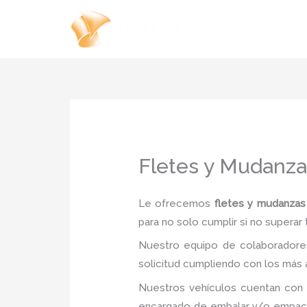
Ir
al
contenido
Fletes y Mudanza
Le ofrecemos
fletes y mudanzas 
para no solo cumplir si no superar
Nuestro equipo de colaboradores
solicitud cumpliendo con los más a
Nuestros vehículos cuentan con 
encargado de embalar y/o empacar