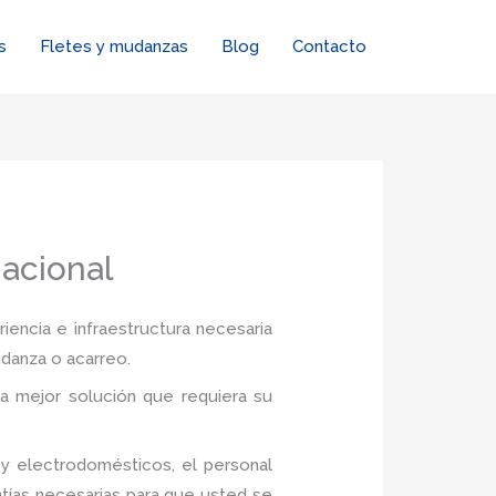
s
Fletes y mudanzas
Blog
Contacto
acional
iencia e infraestructura necesaria
udanza o acarreo.
a mejor solución que requiera su
y electrodomésticos, el personal
tías necesarias para que usted se