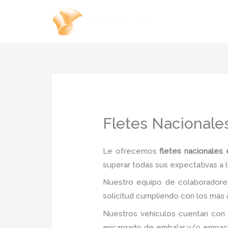
Ir
al
contenido
Fletes Nacionales
Le ofrecemos
fletes nacionales 
superar todas sus expectativas a l
Nuestro equipo de colaboradores
solicitud cumpliendo con los más a
Nuestros vehículos cuentan con 
encargado de embalar y/o empacar