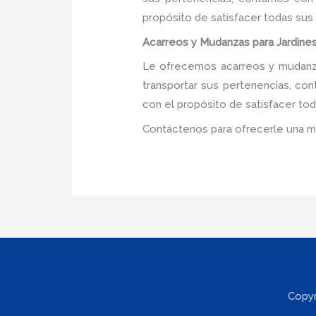
propósito de satisfacer todas sus
Acarreos y Mudanzas para Jardines 
Le ofrecemos acarreos y mudanzas
transportar sus pertenencias, con
con el propósito de satisfacer tod
Contáctenos para ofrecerle una m
Copyr