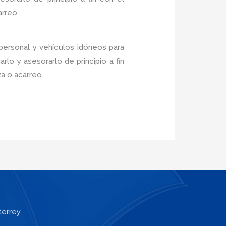
arreo.
personal y vehículos idóneos para
lo y asesorarlo de principio a fin
a o acarreo.
terrey