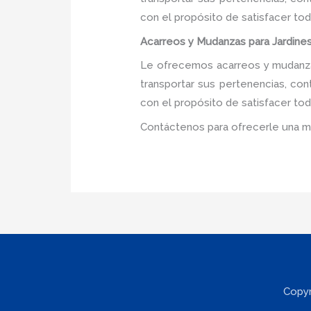
con el propósito de satisfacer tod
Acarreos y Mudanzas para Jardines
Le ofrecemos acarreos y mudanzas
transportar sus pertenencias, con
con el propósito de satisfacer tod
Contáctenos para ofrecerle una m
Copyr