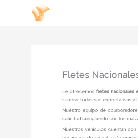
Ir
al
contenido
Fletes Nacionale
Le ofrecemos
fletes nacionales 
superar todas sus expectativas a l
Nuestro equipo de colaboradores
solicitud cumpliendo con los más a
Nuestros vehículos cuentan con 
encargado de embalar y/o empacar