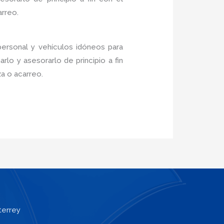
arreo.
personal y vehículos idóneos para
lo y asesorarlo de principio a fin
a o acarreo.
terrey