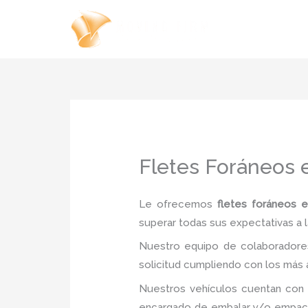
Ir
al
contenido
Fletes Foráneos 
Le ofrecemos
fletes foráneos e
superar todas sus expectativas a l
Nuestro equipo de colaboradores
solicitud cumpliendo con los más a
Nuestros vehículos cuentan con 
encargado de embalar y/o empacar