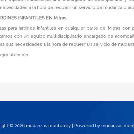
 necesidades a la hora de requerir un servicio de mudanza o ac
DINES INFANTILES EN Mitras:
 para jardines infantiles en cualquier parte de Mitras con 
tamos con un equipo multidisciplinario encargado de acompañar
as sus necesidades a la hora de requerir un servicio de mudanz
ejor atención.
ight © 2026 mudanzas monterrey | Powered by mudanzas mon