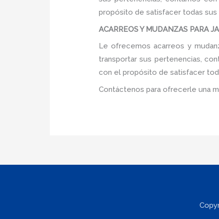
propósito de satisfacer todas sus
ACARREOS Y MUDANZAS PARA JAR
Le ofrecemos acarreos y mudanzas
transportar sus pertenencias, con
con el propósito de satisfacer tod
Contáctenos para ofrecerle una m
Copyr