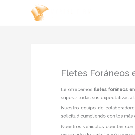
Ir
al
contenido
Fletes Foráneos 
Le ofrecemos
fletes foráneos en
superar todas sus expectativas a l
Nuestro equipo de colaboradores
solicitud cumpliendo con los más a
Nuestros vehículos cuentan con 
encargado de embalar y/o empacar