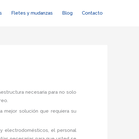
s
Fletes y mudanzas
Blog
Contacto
aestructura necesaria para no solo
reo.
a mejor solución que requiera su
y electrodomésticos, el personal
tías necesarias para que usted se