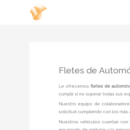
Ir
al
contenido
Fletes de Automó
Le ofrecemos
fletes de automóv
cumplir si no superar todas sus ex
Nuestro equipo de colaboradores
solicitud cumpliendo con los más a
Nuestros vehículos cuentan con 
encargado de embalar y/o empacar