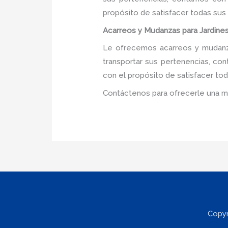
propósito de satisfacer todas sus
Acarreos y Mudanzas para Jardines 
Le ofrecemos acarreos y mudanzas
transportar sus pertenencias, con
con el propósito de satisfacer tod
Contáctenos para ofrecerle una m
Copyr