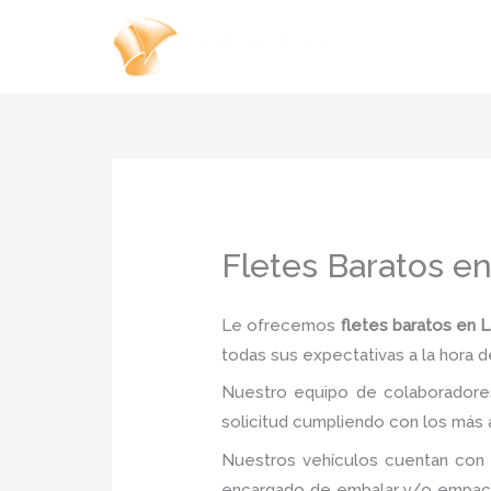
Ir
al
contenido
Fletes Baratos e
Le ofrecemos
fletes baratos en 
todas sus expectativas a la hora d
Nuestro equipo de colaboradores
solicitud cumpliendo con los más a
Nuestros vehículos cuentan con 
encargado de embalar y/o empacar