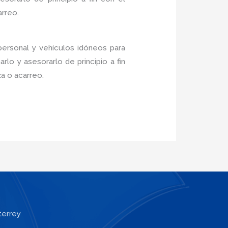
arreo.
personal y vehículos idóneos para
lo y asesorarlo de principio a fin
a o acarreo.
terrey