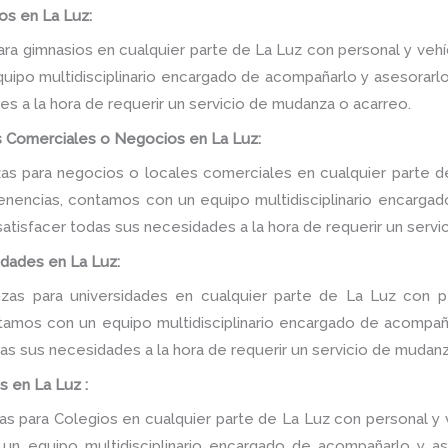
os en La Luz:
a gimnasios en cualquier parte de La Luz con personal y vehí
ipo multidisciplinario encargado de acompañarlo y asesorarlo d
s a la hora de requerir un servicio de mudanza o acarreo.
 Comerciales o Negocios en La Luz:
s para negocios o locales comerciales en cualquier parte de
tenencias, contamos con un equipo multidisciplinario encarga
e satisfacer todas sus necesidades a la hora de requerir un serv
idades en La Luz:
as para universidades en cualquier parte de La Luz con pe
tamos con un equipo multidisciplinario encargado de acompañar
as sus necesidades a la hora de requerir un servicio de mudanz
 en La Luz :
 para Colegios en cualquier parte de La Luz con personal y v
n equipo multidisciplinario encargado de acompañarlo y ase