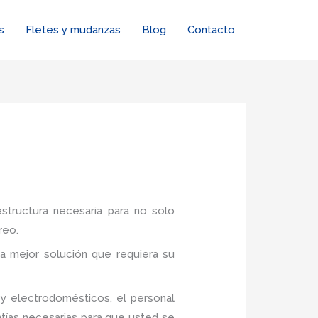
s
Fletes y mudanzas
Blog
Contacto
estructura necesaria para no solo
reo.
a mejor solución que requiera su
y electrodomésticos, el personal
tías necesarias para que usted se