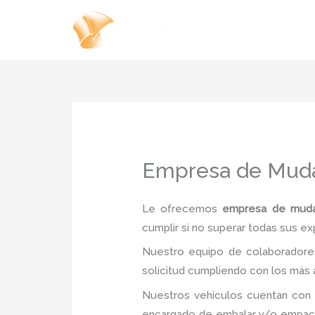
Ir
al
contenido
Empresa de Muda
Le ofrecemos
empresa de mudan
cumplir si no superar todas sus ex
Nuestro equipo de colaboradores
solicitud cumpliendo con los más a
Nuestros vehículos cuentan con 
encargado de embalar y/o empacar