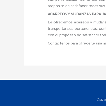
propósito de satisfacer todas sus
ACARREOS Y MUDANZAS PARA JAR
Le ofrecemos acarreos y mudanzas
transportar sus pertenencias, con
con el propósito de satisfacer tod
Contáctenos para ofrecerle una m
Copyr