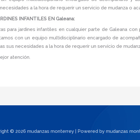
 necesidades a la hora de requerir un servicio de mudanza o ac
DINES INFANTILES EN Galeana:
 para jardines infantiles en cualquier parte de Galeana con 
tamos con un equipo multidisciplinario encargado de acompañar
as sus necesidades a la hora de requerir un servicio de mudanz
ejor atención.
ight © 2026 mudanzas monterrey | Powered by mudanzas mon