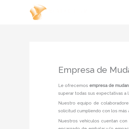
Ir
al
contenido
Empresa de Muda
Le ofrecemos
empresa de mudanz
superar todas sus expectativas a l
Nuestro equipo de colaboradores
solicitud cumpliendo con los más a
Nuestros vehículos cuentan con 
encargado de embalar y/o empacar