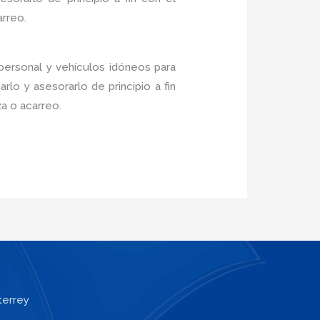
arreo.
personal y vehículos idóneos para
lo y asesorarlo de principio a fin
a o acarreo.
terrey