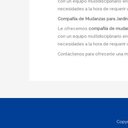
con un equipo multidisciplinario e
necesidades a la hora de requerir
Compañía de Mudanzas
para Jardi
Le ofrecemos
compañía de muda
con un equipo multidisciplinario e
necesidades a la hora de requerir
Contáctenos para ofrecerle una m
Copyr