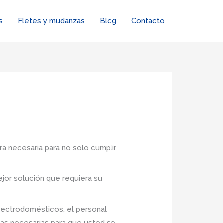
s
Fletes y mudanzas
Blog
Contacto
ra necesaria para no solo cumplir
jor solución que requiera su
lectrodomésticos, el personal
ías necesarias para que usted se