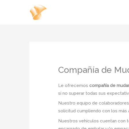
Ir
al
contenido
Compañía de Mud
Le ofrecemos
compañía de mudan
si no superar todas sus expectativ
Nuestro equipo de colaboradores e
solicitud cumpliendo con los más a
Nuestros vehículos cuentan con to
encargado de embalar y/o empacar