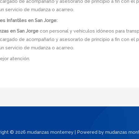
ncargado de acompañarlo y asesorarlo de principio a fin con el 
 un servicio de mudanza o acarreo.
nes Infantiles en San Jorge:
nzas
en
San Jorge
con personal y vehículos idóneos para trans
ncargado de acompañarlo y asesorarlo de principio a fin con el 
 un servicio de mudanza o acarreo.
ejor atención.
ight © 2026 mudanzas monterrey | Powered by mudanzas mon