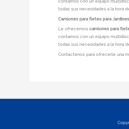
contamos con un equipo multidiscip
todas sus necesidades a la hora d
Camiones para fletes
para Jardines
Le ofrecemos
camiones para flet
contamos con un equipo multidiscip
todas sus necesidades a la hora d
Contáctenos para ofrecerle una m
Copyr