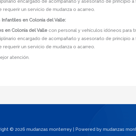
linario encargado de acompañarlo y asesorarlo de principio a f
e requerir un servicio de mudanza o acarreo.
 Infantiles en Colonia del Valle:
es
en
Colonia del Valle
con personal y vehículos idóneos para t
linario encargado de acompañarlo y asesorarlo de principio a f
e requerir un servicio de mudanza o acarreo.
ejor atención.
ight © 2026 mudanzas monterrey | Powered by mudanzas mon