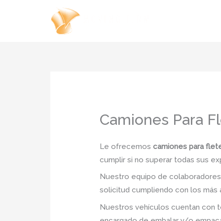
Ir
al
contenido
Camiones Para Fle
Le ofrecemos
camiones para flete
cumplir si no superar todas sus ex
Nuestro equipo de colaboradores e
solicitud cumpliendo con los más a
Nuestros vehículos cuentan con to
encargado de embalar y/o empacar