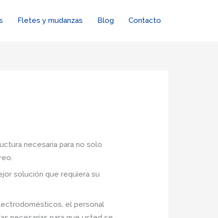
s
Fletes y mudanzas
Blog
Contacto
ructura necesaria para no solo
reo.
jor solución que requiera su
lectrodomésticos, el personal
ías necesarias para que usted se