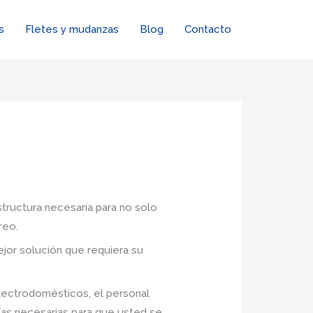
s
Fletes y mudanzas
Blog
Contacto
structura necesaria para no solo
reo.
jor solución que requiera su
lectrodomésticos, el personal
ías necesarias para que usted se