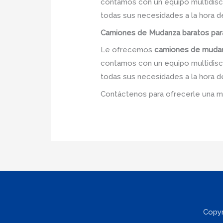
contamos con un equipo multidiscip
todas sus necesidades a la hora d
Camiones
de Mudanza
baratos
par
Le ofrecemos
camiones de mudan
contamos con un equipo multidiscip
todas sus necesidades a la hora d
Contáctenos para ofrecerle una m
Copyr