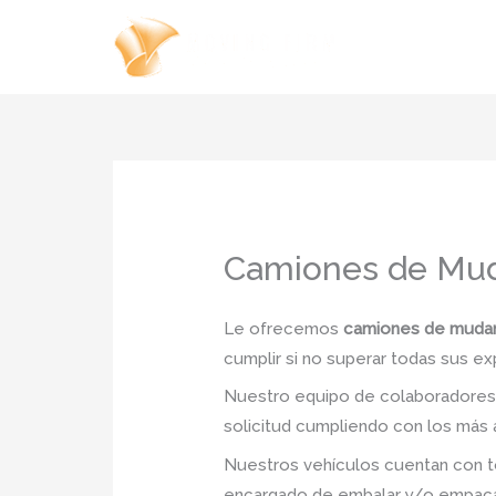
Ir
al
contenido
Camiones de Muda
Le ofrecemos
camiones de mudanz
cumplir si no superar todas sus ex
Nuestro equipo de colaboradores e
solicitud cumpliendo con los más a
Nuestros vehículos cuentan con to
encargado de embalar y/o empacar