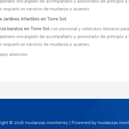
linario encargado de acompañarlo y asesorarlo de principio a f
e requerir un servicio de mudanza o acarreo.
a Jardines Infantiles en Torre Sol:
za baratos
en
Torre Sol
con personal y vehículos idóneos para
linario encargado de acompañarlo y asesorarlo de principio a f
e requerir un servicio de mudanza o acarreo.
ejor atención.
ight © 2026 mudanzas monterrey | Powered by mudanzas mon