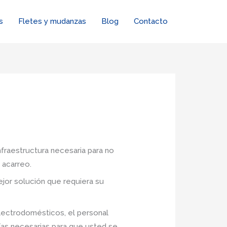
s
Fletes y mudanzas
Blog
Contacto
nfraestructura necesaria para no
 acarreo.
jor solución que requiera su
lectrodomésticos, el personal
ías necesarias para que usted se