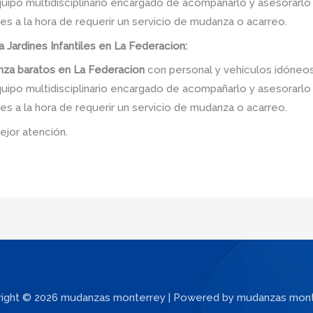
po multidisciplinario encargado de acompañarlo y asesorarlo de
s a la hora de requerir un servicio de mudanza o acarreo.
a Jardines Infantiles en La Federacion:
za baratos
en
La Federacion
con personal y vehículos idóneos
po multidisciplinario encargado de acompañarlo y asesorarlo de
s a la hora de requerir un servicio de mudanza o acarreo.
ejor atención.
ight © 2026 mudanzas monterrey | Powered by mudanzas mon