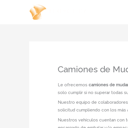
Ir
al
contenido
Camiones de Mud
Le ofrecemos
camiones de mudan
solo cumplir si no superar todas s
Nuestro equipo de colaboradores e
solicitud cumpliendo con los más a
Nuestros vehículos cuentan con to
encargado de embalar y/o empacar