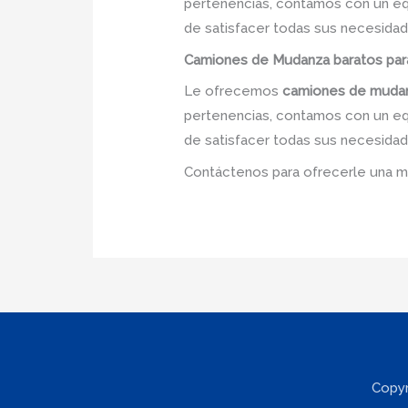
pertenencias, contamos con un equi
de satisfacer todas sus necesidade
Camiones
de Mudanza
baratos
par
Le ofrecemos
camiones de mudan
pertenencias, contamos con un equi
de satisfacer todas sus necesidade
Contáctenos para ofrecerle una m
Copyr