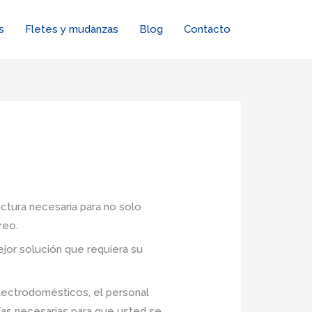
s
Fletes y mudanzas
Blog
Contacto
uctura necesaria para no solo
reo.
jor solución que requiera su
lectrodomésticos, el personal
ías necesarias para que usted se