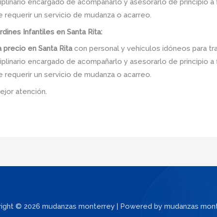
linario encargado de acompañarlo y asesorarlo de principio a f
e requerir un servicio de mudanza o acarreo.
rdines Infantiles en Santa Rita:
 precio
en
Santa Rita
con personal y vehículos idóneos para tr
linario encargado de acompañarlo y asesorarlo de principio a f
e requerir un servicio de mudanza o acarreo.
ejor atención.
ight © 2026 mudanzas monterrey | Powered by mudanzas mon