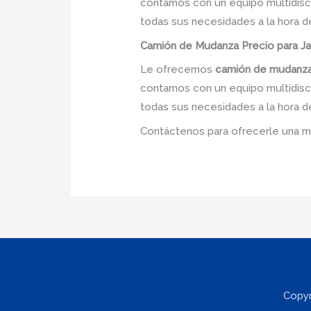
contamos con un equipo multidiscip
todas sus necesidades a la hora d
Camión
de Mudanza
Precio
para Ja
Le ofrecemos
camión de mudanza
contamos con un equipo multidiscip
todas sus necesidades a la hora d
Contáctenos para ofrecerle una m
Copyr