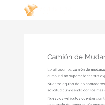
Ir
al
contenido
Camión de Mudanz
Le ofrecemos
camión de mudanza 
cumplir si no superar todas sus ex
Nuestro equipo de colaboradores e
solicitud cumpliendo con los más a
Nuestros vehículos cuentan con to
encargado de embalar y/o empacar