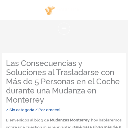
Ir
al
contenido
Las Consecuencias y
Soluciones al Trasladarse con
Más de 5 Personas en el Coche
durante una Mudanza en
Monterrey
/
Sin categoría
/ Por
dmccol
Bienvenidos al blog de
Mudanzas Monterrey
, hoy hablaremos
sobre una cuestión muy relevante:
¿Qué pasa si van más de 5