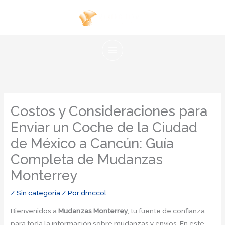
Ir
al
contenido
Costos y Consideraciones para
Enviar un Coche de la Ciudad
de México a Cancún: Guía
Completa de Mudanzas
Monterrey
/
Sin categoría
/ Por
dmccol
Bienvenidos a
Mudanzas Monterrey
, tu fuente de confianza
para toda la información sobre mudanzas y envíos. En este